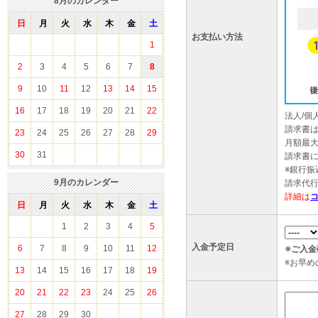
8
月のカレンダー
日
月
火
水
木
金
土
お支払い方法
1
2
3
4
5
6
7
8
9
10
11
12
13
14
15
16
17
18
19
20
21
22
法人/
請求書
23
24
25
26
27
28
29
月額最大
30
31
請求書
※銀行
9
月のカレンダー
請求代
詳細は
日
月
火
水
木
金
土
1
2
3
4
5
入金予定日
6
7
8
9
10
11
12
※ご入
※お早
13
14
15
16
17
18
19
20
21
22
23
24
25
26
27
28
29
30