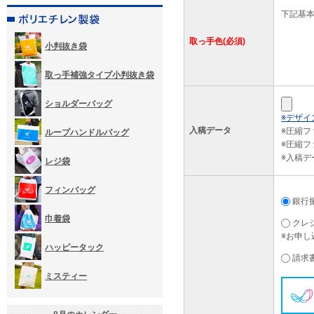
下記基
取っ手色(必須)
小判抜き袋
取っ手補強タイプ小判抜き袋
ショルダーバッグ
※デザイ
入稿データ
※圧縮
ループハンドルバッグ
※圧縮フ
※入稿
レジ袋
フィンバッグ
銀行
巾着袋
クレ
※お申し
ハッピータック
請求
ミスティー