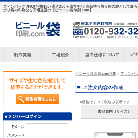
フィンバッグ 厚0.07×幅450×高さ250＋底マチ40 商品持ち帰り用の袋とし
ポリ袋の印刷なら工場直営の【ビニール袋印刷.com】
ビニール袋印刷.comTOP
»
フィンバ
※価格はすべて税込み表示です
製品案内（サイズ）