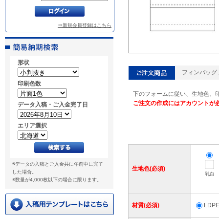
⇒新規会員登録はこちら
形状
フィンバッグ 厚
印刷色数
下のフォームに従い、生地色、
ご注文の作成にはアカウントが
データ入稿・ご入金完了日
エリア選択
※データの入稿とご入金共に午前中に完了
生地色(必須)
した場合。
乳白
※数量が4,000枚以下の場合に限ります。
材質(必須)
LD