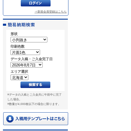
⇒新規会員登録はこちら
形状
印刷色数
データ入稿・ご入金完了日
エリア選択
※データの入稿とご入金共に午前中に完了
した場合。
※数量が4,000枚以下の場合に限ります。