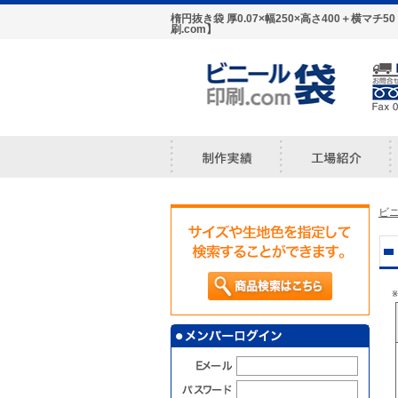
楕円抜き袋 厚0.07×幅250×高さ400＋横
刷.com】
ビニ