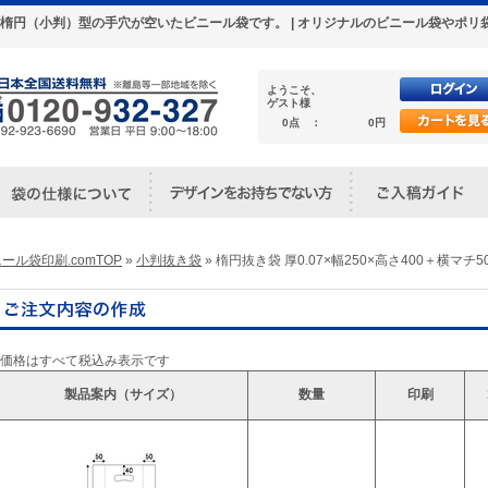
マチ50 楕円（小判）型の手穴が空いたビニール袋です。 | オリジナルのビニール袋や
ようこそ、
ゲスト様
0点 ：
0円
ール袋印刷.comTOP
»
小判抜き袋
» 楕円抜き袋 厚0.07×幅250×高さ400＋横マチ5
※価格はすべて税込み表示です
製品案内（サイズ）
数量
印刷