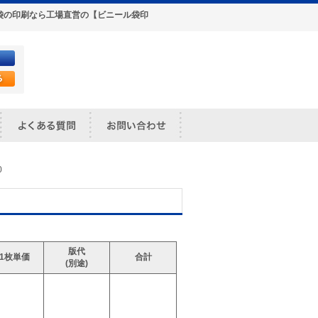
ポリ袋の印刷なら工場直営の【ビニール袋印
0
版代
1枚単価
合計
(別途)