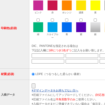
ピンク
赤
オレンジ
濃黄
黄
印刷色(必須)
緑
スカイブル
青
紫
銀
ー
DIC、PANTONEを指定される場合は
下記記入欄に
1枠につき1色ずつ
ご記入をお願い致します
材質(必須)
LDPE（つるつるした柔らかい素材）
※デザインデータをお持ちでない方へ
入稿データ
※圧縮ファイルにしてアップロードしてください。
(対応形式
※圧縮ファイル名は
半角英数字のみ
ご使用ください。
※入稿データがまだご準備できていない場合は「仮注文」