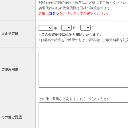
※銀行振込の際の振込手数料はお客様にてご負担ください
請求代行のため代金債権は同社へ譲渡されます。
詳細は
コチラ
をクリックしてご確認ください。
年
月
日
入金予定日
※ご入金確認後に生産を開始いたします。
※お早めの納品をご希望の方はご要望欄にご希望納期を記
ご使用用途
その他ご要望などありましたらご記入ください。
その他ご要望