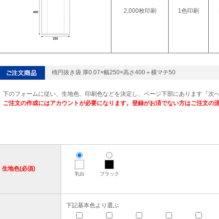
2,000枚印刷
1色印刷
楕円抜き袋 厚0.07×幅250×高さ400＋横マチ50
下のフォームに従い、生地色、印刷色などを決定し、ページ下部にあります『次
ご注文の作成にはアカウントが必要になります。登録がお済でない方はご注文の
生地色(必須)
乳白
ブラック
下記基本色より選ぶ