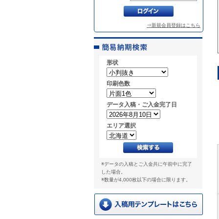
⇒新規会員登録はこちら
形状
印刷色数
データ入稿・ご入金完了日
エリア選択
※データの入稿とご入金共に午前中に完了
した場合。
※数量が4,000枚以下の場合に限ります。