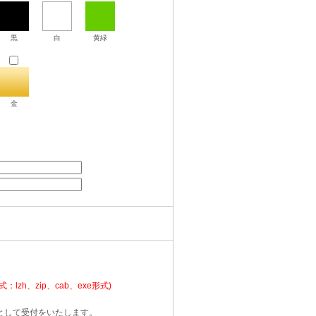
黒
白
黄緑
金
。
：lzh、zip、cab、exe形式)
として受付をいたします。