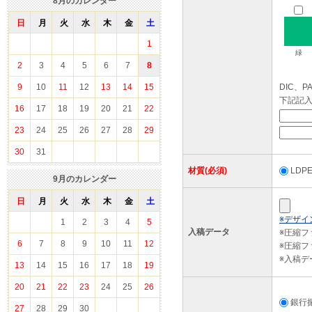
8
月のカレンダー
日
月
火
水
木
金
土
1
緑
2
3
4
5
6
7
8
9
10
11
12
13
14
15
DIC、
下記記
16
17
18
19
20
21
22
23
24
25
26
27
28
29
30
31
材質(必須)
LD
9
月のカレンダー
日
月
火
水
木
金
土
※デザイ
1
2
3
4
5
入稿データ
※圧縮
6
7
8
9
10
11
12
※圧縮フ
※入稿
13
14
15
16
17
18
19
20
21
22
23
24
25
26
銀行
27
28
29
30