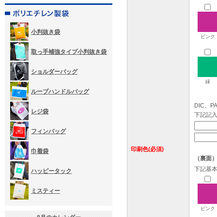
小判抜き袋
ピンク
取っ手補強タイプ小判抜き袋
ショルダーバッグ
緑
ループハンドルバッグ
DIC、
レジ袋
下記記
フィンバッグ
印刷色(必須)
巾着袋
（裏面
下記基
ハッピータック
ミスティー
ピンク