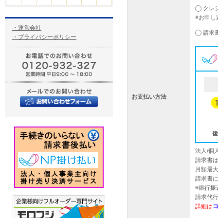
クレ
※お申し
・運営会社
請求
・プライバシーポリシー
お支払い方法
法人/
請求書
月額最大
請求書
※銀行
請求代
詳細は