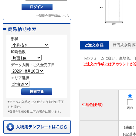
⇒新規会員登録はこちら
形状
楕円抜き袋 厚0
印刷色数
下のフォームに従い、生地色、
ご注文の作成にはアカウントが
データ入稿・ご入金完了日
エリア選択
※データの入稿とご入金共に午前中に完了
生地色(必須)
した場合。
乳白
※数量が4,000枚以下の場合に限ります。
（表面
下記基