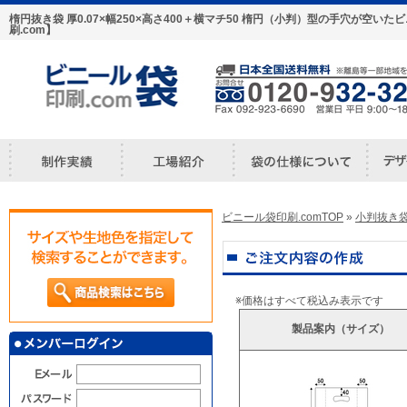
楕円抜き袋 厚0.07×幅250×高さ400＋横マチ50 楕円（小判）型の手穴が空
刷.com】
ビニール袋印刷.comTOP
»
小判抜き
※価格はすべて税込み表示です
製品案内（サイズ）