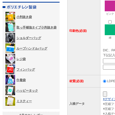
ピンク
小判抜き袋
取っ手補強タイプ小判抜き袋
印刷色(必須)
ショルダーバッグ
緑
ループハンドルバッグ
DIC、
下記記
レジ袋
フィンバッグ
巾着袋
材質(必須)
LD
ハッピータック
※デザイ
ミスティー
入稿データ
※圧縮
※圧縮フ
※入稿