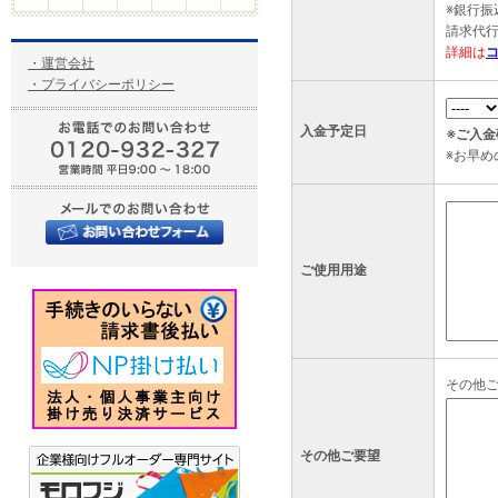
※銀行
請求代
詳細は
・運営会社
・プライバシーポリシー
入金予定日
※ご入
※お早
ご使用用途
その他
その他ご要望