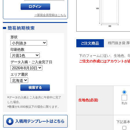
⇒新規会員登録はこちら
形状
楕円抜き袋 厚0
印刷色数
下のフォームに従い、生地色、
ご注文の作成にはアカウントが
データ入稿・ご入金完了日
エリア選択
※データの入稿とご入金共に午前中に完了
生地色(必須)
した場合。
乳白
※数量が4,000枚以下の場合に限ります。
下記基