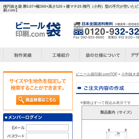
楕円抜き袋 厚0.07×幅300×高さ520＋横マチ25 楕円（小判）型の手穴が空
刷.com】
ビニール袋印刷.comTOP
»
小判抜き
※価格はすべて税込み表示です
製品案内（サイズ）