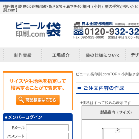
楕円抜き袋 厚0.08×幅450×高さ570＋底マチ40 楕円（小判）型の手穴が空
刷.com】
ビニール袋印刷.comTOP
»
小判抜き
※価格はすべて税込み表示です
製品案内（サイズ）