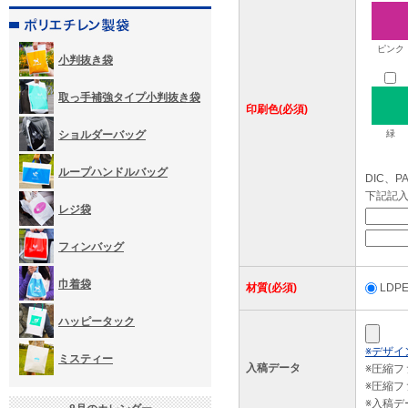
ピンク
小判抜き袋
取っ手補強タイプ小判抜き袋
印刷色(必須)
ショルダーバッグ
緑
ループハンドルバッグ
DIC、
下記記
レジ袋
フィンバッグ
巾着袋
材質(必須)
LD
ハッピータック
※デザイ
ミスティー
入稿データ
※圧縮
※圧縮フ
※入稿