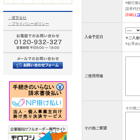
※銀行
請求代
詳細は
・運営会社
・プライバシーポリシー
入金予定日
※ご入
※お早
ご使用用途
その他
その他ご要望