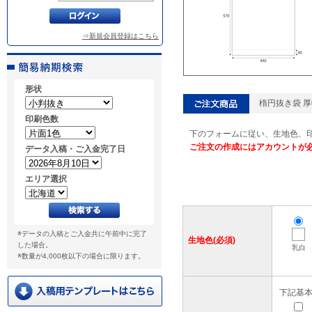
⇒新規会員登録はこちら
形状
楕円抜き袋 厚0
印刷色数
下のフォームに従い、生地色、
ご注文の作成にはアカウントが
データ入稿・ご入金完了日
エリア選択
※データの入稿とご入金共に午前中に完了
生地色(必須)
した場合。
乳白
※数量が4,000枚以下の場合に限ります。
下記基