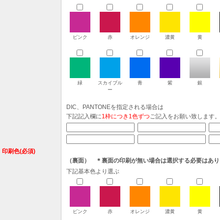
ピンク
赤
オレンジ
濃黄
黄
緑
スカイブル
青
紫
銀
ー
DIC、PANTONEを指定される場合は
下記記入欄に
1枠につき1色ずつ
ご記入をお願い致します
印刷色(必須)
（裏面） ＊裏面の印刷が無い場合は選択する必要はあり
下記基本色より選ぶ
ピンク
赤
オレンジ
濃黄
黄