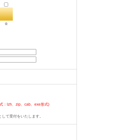
金
。
：lzh、zip、cab、exe形式)
として受付をいたします。