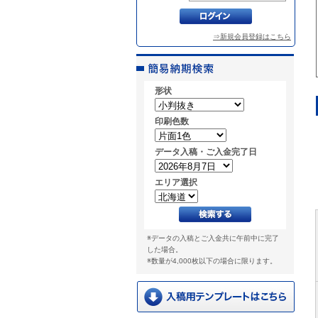
⇒新規会員登録はこちら
形状
印刷色数
データ入稿・ご入金完了日
エリア選択
※データの入稿とご入金共に午前中に完了
した場合。
※数量が4,000枚以下の場合に限ります。