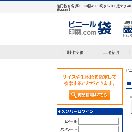
楕円抜き袋 厚0.08×幅450×高さ570＋底
刷.com】
ビニ