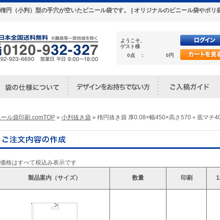
マチ40 楕円（小判）型の手穴が空いたビニール袋です。 | オリジナルのビニール袋や
ようこそ、
ゲスト様
0点 ：
0円
ール袋印刷.comTOP
»
小判抜き袋
» 楕円抜き袋 厚0.08×幅450×高さ570＋底マチ4
※価格はすべて税込み表示です
製品案内（サイズ）
数量
印刷