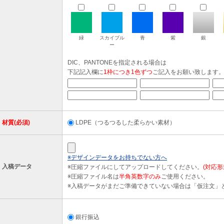
緑
スカイブル
青
紫
銀
ー
DIC、PANTONEを指定される場合は
下記記入欄に
1枠につき1色ずつ
ご記入をお願い致します
材質(必須)
LDPE（つるつるした柔らかい素材）
※デザインデータをお持ちでない方へ
入稿データ
※圧縮ファイルにしてアップロードしてください。
(対応形式
※圧縮ファイル名は
半角英数字のみ
ご使用ください。
※入稿データがまだご準備できていない場合は「仮注文」
銀行振込