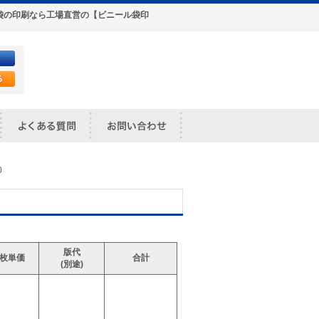
ポリ袋の印刷なら工場直営の【ビニール袋印
0
版代
1枚単価
合計
(別途)