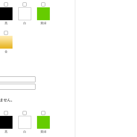
黒
白
黄緑
金
。
ません。
黒
白
黄緑