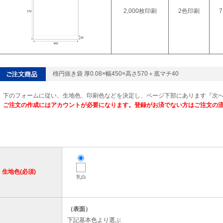
2,000枚印刷
2色印刷
7
楕円抜き袋 厚0.08×幅450×高さ570＋底マチ40
下のフォームに従い、生地色、印刷色などを決定し、ページ下部にあります『次
ご注文の作成にはアカウントが必要になります。登録がお済でない方はご注文の
生地色(必須)
乳白
（表面）
下記基本色より選ぶ