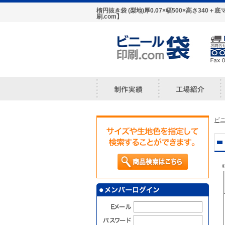
楕円抜き袋 (梨地)厚0.07×幅500×高さ3
刷.com】
ビニ