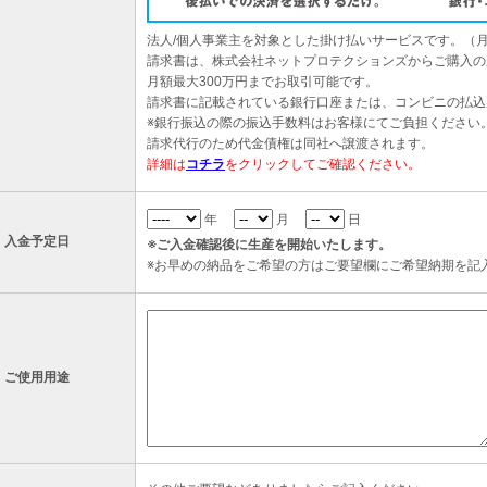
法人/個人事業主を対象とした掛け払いサービスです。（
請求書は、株式会社ネットプロテクションズからご購入の
月額最大300万円までお取引可能です。
請求書に記載されている銀行口座または、コンビニの払込
※銀行振込の際の振込手数料はお客様にてご負担ください
請求代行のため代金債権は同社へ譲渡されます。
詳細は
コチラ
をクリックしてご確認ください。
年
月
日
入金予定日
※ご入金確認後に生産を開始いたします。
※お早めの納品をご希望の方はご要望欄にご希望納期を記
ご使用用途