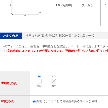
1,000枚印刷
フルカラー
1
楕円抜き袋 (梨地)厚0.07×幅500×高さ340＋底マチ40
下のフォームに従い、生地色、印刷色などを決定し、ページ下部にあります『次
ご注文の作成にはアカウントが必要になります。登録がお済でない方はご注文の
生地色(必須)
乳白
透明
材質(必須)
梨地（サラサラして高級感のあるマットな素材）