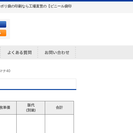
ル袋やポリ袋の印刷なら工場直営の【ビニール袋印
マチ40
版代
1枚単価
合計
(別途)