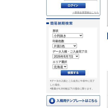
⇒新規会員登録はこちら
形状
印刷色数
データ入稿・ご入金完了日
エリア選択
※データの入稿とご入金共に午前中に完了
した場合。
※数量が4,000枚以下の場合に限ります。