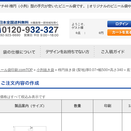
40＋底マチ40 楕円（小判）型の手穴が空いたビニール袋です。 | オリジナルのビニー
ようこそ、
ゲスト様
0点 ：
0円
ール袋印刷.comTOP
»
小判抜き袋
» 楕円抜き袋 (梨地)厚0.07×幅500×高さ340＋底
※価格はすべて税込み表示です
製品案内（サイズ）
数量
印刷