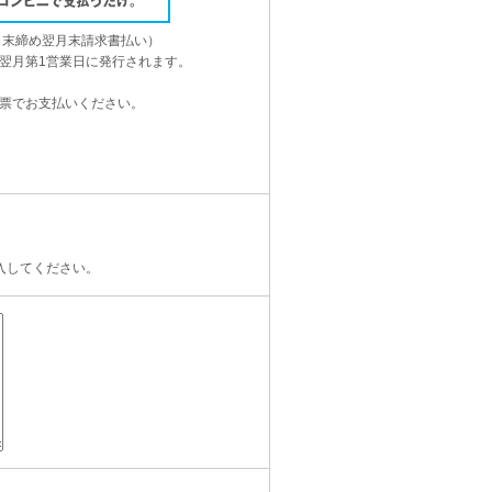
月末締め翌月末請求書払い）
翌月第1営業日に発行されます。
票でお支払いください。
。
入してください。