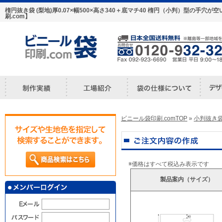
楕円抜き袋 (梨地)厚0.07×幅500×高さ340＋底マチ40 楕円（小判）型の
刷.com】
ビニール袋印刷.comTOP
»
小判抜き
※価格はすべて税込み表示です
製品案内（サイズ）