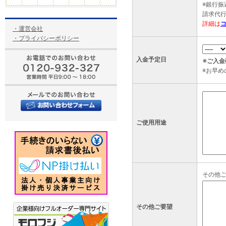
※銀行
請求代
詳細は
・運営会社
・プライバシーポリシー
入金予定日
※ご入
※お早
ご使用用途
その他
その他ご要望