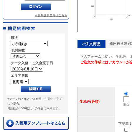
⇒新規会員登録はこちら
形状
楕円抜き袋 (梨
印刷色数
下のフォームに従い、生地色、
ご注文の作成にはアカウントが
データ入稿・ご入金完了日
エリア選択
※データの入稿とご入金共に午前中に完了
生地色(必須)
した場合。
乳白
※数量が4,000枚以下の場合に限ります。
下記基