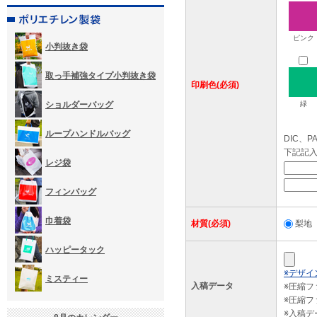
ピンク
小判抜き袋
取っ手補強タイプ小判抜き袋
印刷色(必須)
ショルダーバッグ
緑
ループハンドルバッグ
DIC、
下記記
レジ袋
フィンバッグ
巾着袋
材質(必須)
梨地
ハッピータック
※デザイ
ミスティー
入稿データ
※圧縮
※圧縮フ
※入稿