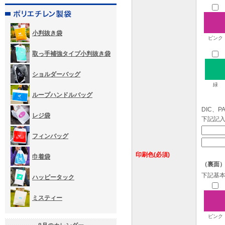
小判抜き袋
ピンク
取っ手補強タイプ小判抜き袋
ショルダーバッグ
緑
ループハンドルバッグ
DIC、
レジ袋
下記記
フィンバッグ
印刷色(必須)
巾着袋
（裏面
下記基
ハッピータック
ミスティー
ピンク