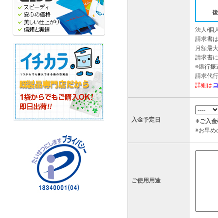
法人/
請求書
月額最大
請求書
※銀行
請求代
詳細は
入金予定日
※ご入
※お早
ご使用用途