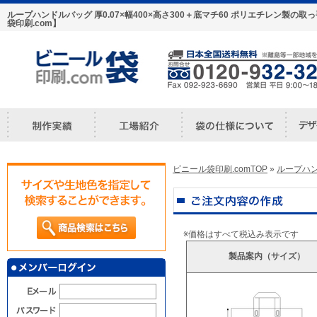
ループハンドルバッグ 厚0.07×幅400×高さ300＋底マチ60 ポリエチレン製
袋印刷.com】
ビニール袋印刷.comTOP
»
ループハ
※価格はすべて税込み表示です
製品案内（サイズ）