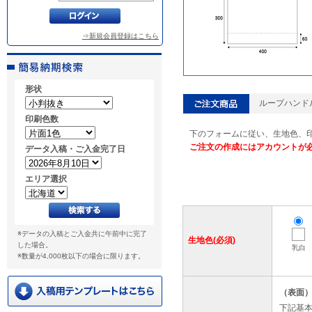
⇒新規会員登録はこちら
形状
ループハンドルバ
印刷色数
下のフォームに従い、生地色、
ご注文の作成にはアカウントが
データ入稿・ご入金完了日
エリア選択
※データの入稿とご入金共に午前中に完了
生地色(必須)
した場合。
乳白
※数量が4,000枚以下の場合に限ります。
（表面
下記基