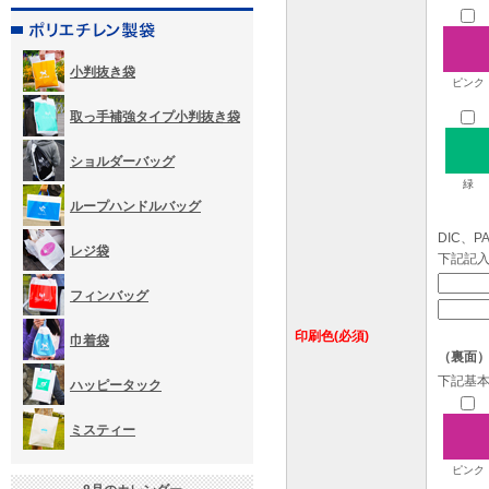
小判抜き袋
ピンク
取っ手補強タイプ小判抜き袋
ショルダーバッグ
緑
ループハンドルバッグ
DIC、
レジ袋
下記記
フィンバッグ
印刷色(必須)
巾着袋
（裏面
下記基
ハッピータック
ミスティー
ピンク