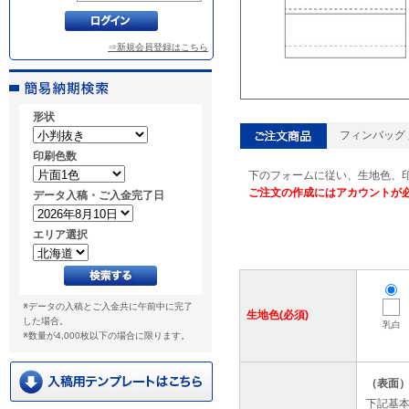
⇒新規会員登録はこちら
形状
フィンバッグ 厚
印刷色数
下のフォームに従い、生地色、
ご注文の作成にはアカウントが
データ入稿・ご入金完了日
エリア選択
※データの入稿とご入金共に午前中に完了
生地色(必須)
した場合。
乳白
※数量が4,000枚以下の場合に限ります。
（表面
下記基