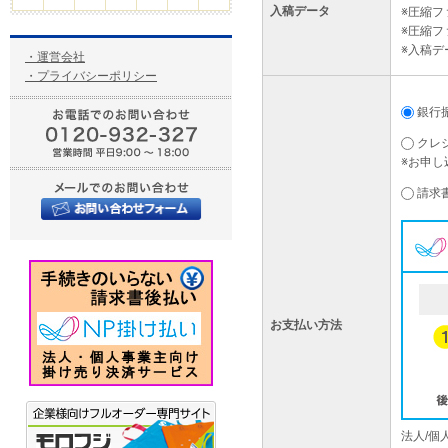
入稿データ
※圧縮
※圧縮フ
※入稿
・運営会社
・プライバシーポリシー
銀行
クレ
※お申し
請求
お支払い方法
法人/