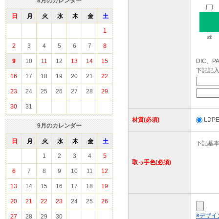
8
月のカレンダー
日
月
火
水
木
金
土
1
緑
2
3
4
5
6
7
8
9
10
11
12
13
14
15
DIC、
下記記
16
17
18
19
20
21
22
23
24
25
26
27
28
29
30
31
材質(必須)
LD
9
月のカレンダー
日
月
火
水
木
金
土
下記基
1
2
3
4
5
取っ手色(必須)
6
7
8
9
10
11
12
13
14
15
16
17
18
19
20
21
22
23
24
25
26
※デザイ
27
28
29
30