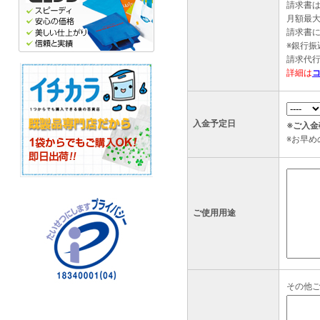
請求書
月額最大
請求書
※銀行
請求代
詳細は
入金予定日
※ご入
※お早
ご使用用途
その他