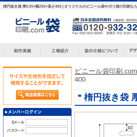
楕円抜き袋 厚0.05×幅250×高さ400 | オリジナルのビニール袋やポリ袋の印刷
ビニール袋印刷.com
400
楕円抜き袋 厚0