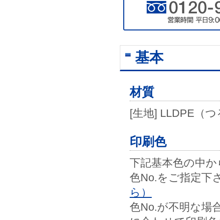
基本
材質
[生地] LLDP
印刷色
下記基本色の中から
色No.をご指定下
ら）
色No.が不明な