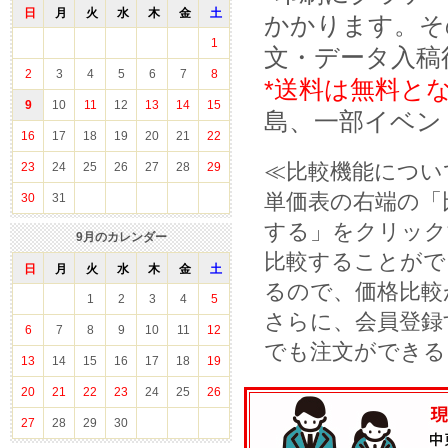
日
月
火
水
木
金
土
かかります。そ
1
文・データ入稿
2
3
4
5
6
7
8
*送料は無料と
9
10
11
12
13
14
15
島、一部イベン
16
17
18
19
20
21
22
≪比較機能につい
23
24
25
26
27
28
29
単価表の右端の「
30
31
する」をクリック
9
月のカレンダー
比較することがで
日
月
火
水
木
金
土
るので、価格比較
1
2
3
4
5
さらに、会員登録
6
7
8
9
10
11
12
でも注文ができる
13
14
15
16
17
18
19
20
21
22
23
24
25
26
27
28
29
30