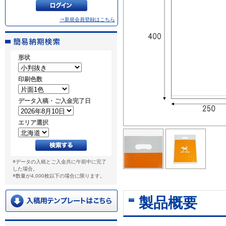
⇒新規会員登録はこちら
形状
印刷色数
データ入稿・ご入金完了日
エリア選択
※データの入稿とご入金共に午前中に完了
した場合。
※数量が4,000枚以下の場合に限ります。
製品概要