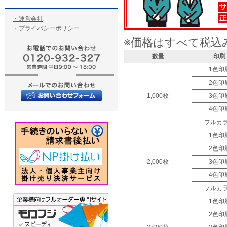
・運営会社
・プライバシーポリシー
※価格はすべて税込
数量
印刷
1色印
2色印
1,000枚
3色印
4色印
フルカ
1色印
2色印
2,000枚
3色印
4色印
フルカ
1色印
2色印