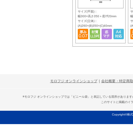
サイズ(平面)：
サ
幅300×高さ350＋底ﾏﾁ20mm
幅
サイズ(立体)：
サ
(A)260×(B)350×(C)40mm
(
モロフジ オンラインショップ
|
会社概要・特定商
※モロフジ オンラインショップでは「ビニール袋」と表記している箇所がありま
このサイトに掲載のイ
Copyright©株式