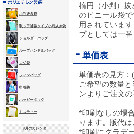
楕円（小判）抜
のビニール袋で
小判抜き袋
用されています
取っ手補強タイプ小判抜き袋
プとしては一番
ショルダーバッグ
ループハンドルバッグ
単価表
レジ袋
単価表の見方：(
フィンバッグ
ご希望の数量と
巾着袋
ンよりご注文の
ハッピータック
*印刷なしの場
ミスティー
ります。版代は
8
月のカレンダー
*印刷にグラデ