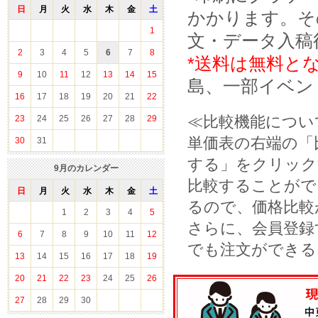
日
月
火
水
木
金
土
かかります。そ
1
文・データ入稿
2
3
4
5
6
7
8
*送料は無料と
9
10
11
12
13
14
15
島、一部イベン
16
17
18
19
20
21
22
≪比較機能につい
23
24
25
26
27
28
29
単価表の右端の「
30
31
する」をクリック
9
月のカレンダー
比較することがで
日
月
火
水
木
金
土
るので、価格比較
1
2
3
4
5
さらに、会員登録
6
7
8
9
10
11
12
でも注文ができる
13
14
15
16
17
18
19
20
21
22
23
24
25
26
27
28
29
30