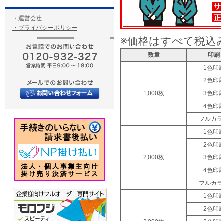
・運営会社
・プライバシーポリシー
※価格はすべて税込
数量
印刷
1色印
2色印
1,000枚
3色印
4色印
フルカ
1色印
2色印
2,000枚
3色印
4色印
フルカ
1色印
2色印