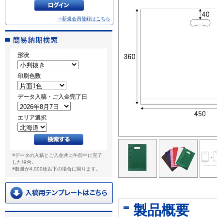
⇒新規会員登録はこちら
形状
印刷色数
データ入稿・ご入金完了日
エリア選択
※データの入稿とご入金共に午前中に完了
した場合。
※数量が4,000枚以下の場合に限ります。
製品概要