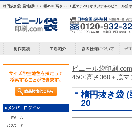
楕円抜き袋 (梨地)厚0.07×幅450×高さ360＋底マチ20 | オリジナルのビニ
ビニール袋印刷.com
450×高さ360＋底マ
楕円抜き袋 (
20