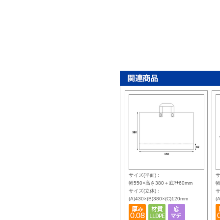
サイズ(平面)：
サ
幅550×高さ380＋底ﾏﾁ60mm
幅
サイズ(立体)：
サ
(A)430×(B)380×(C)120mm
(