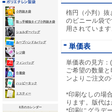
楕円（小判）抜
小判抜き袋
のビニール袋で
取っ手補強タイプ小判抜き袋
用されています
ショルダーバッグ
ループハンドルバッグ
単価表
レジ袋
単価表の見方：(
フィンバッグ
ご希望の数量と
巾着袋
ンよりご注文の
ハッピータック
*印刷なしの場
ミスティー
ります。版代は
8
月のカレンダー
*印刷にグラデ