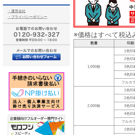
・運営会社
・プライバシーポリシー
※価格はすべて税込
数量
印刷
1色印
2色印
1,000枚
3色印
4色印
フルカ
1色印
2色印
2,000枚
3色印
4色印
フルカ
1色印