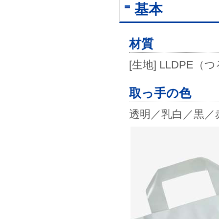
基本
材質
[生地] LLDP
取っ手の色
透明／乳白／黒／