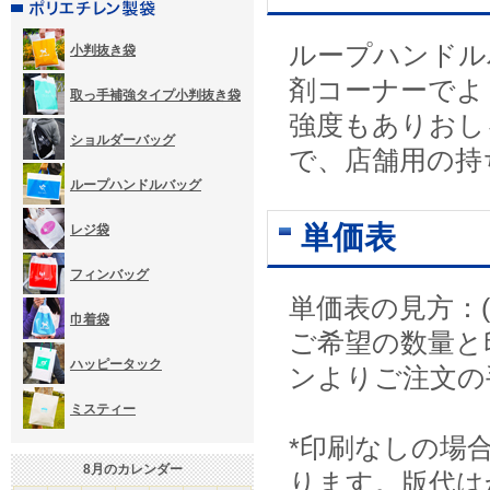
ループハンドル
小判抜き袋
剤コーナーでよ
取っ手補強タイプ小判抜き袋
強度もありおし
ショルダーバッグ
で、店舗用の持
ループハンドルバッグ
単価表
レジ袋
フィンバッグ
単価表の見方：(
巾着袋
ご希望の数量と
ハッピータック
ンよりご注文の
ミスティー
*印刷なしの場
8
月のカレンダー
ります。版代は