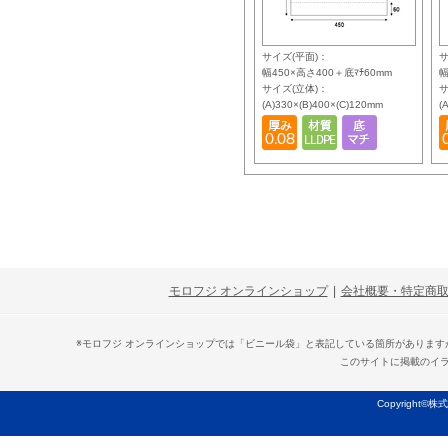
サイズ(平面)：
サ
幅450×高さ400＋底ﾏﾁ60mm
幅
サイズ(立体)：
サ
(A)330×(B)400×(C)120mm
(
モロフジ オンラインショップ
|
会社概要・特定商
※モロフジ オンラインショップでは「ビニール袋」と表記している箇所がありま
このサイトに掲載のイ
Copyright©株式