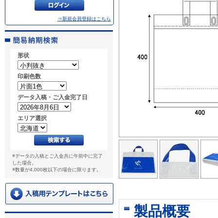
⇒新規会員登録はこちら
形状
印刷色数
データ入稿・ご入金完了日
エリア選択
※データの入稿とご入金共に午前中に完了
した場合。
※数量が4,000枚以下の場合に限ります。
製品概要