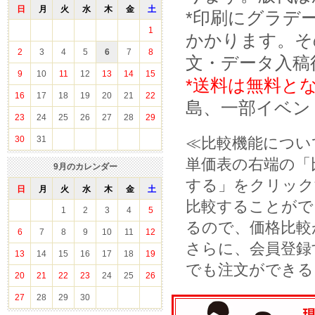
日
月
火
水
木
金
土
*印刷にグラデ
1
かかります。そ
2
3
4
5
6
7
8
文・データ入稿
9
10
11
12
13
14
15
*送料は無料と
16
17
18
19
20
21
22
島、一部イベン
23
24
25
26
27
28
29
30
31
≪比較機能につい
単価表の右端の「
9
月のカレンダー
する」をクリック
日
月
火
水
木
金
土
比較することがで
1
2
3
4
5
るので、価格比較
6
7
8
9
10
11
12
さらに、会員登録
13
14
15
16
17
18
19
でも注文ができる
20
21
22
23
24
25
26
27
28
29
30