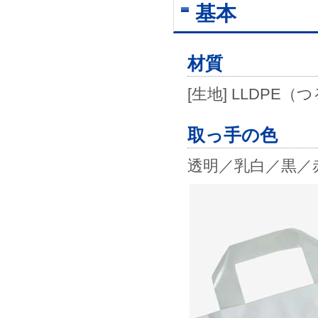
基本
材質
[生地] LLDP
取っ手の色
透明／乳白／黒／