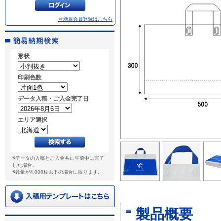
⇒新規会員登録はこちら
形状
印刷色数
データ入稿・ご入金完了日
エリア選択
※データの入稿とご入金共に午前中に完了
した場合。
※数量が4,000枚以下の場合に限ります。
製品概要