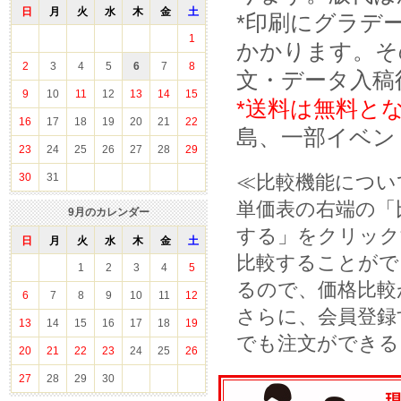
日
月
火
水
木
金
土
*印刷にグラデ
1
かかります。そ
2
3
4
5
6
7
8
文・データ入稿
9
10
11
12
13
14
15
*送料は無料と
16
17
18
19
20
21
22
島、一部イベン
23
24
25
26
27
28
29
30
31
≪比較機能につい
単価表の右端の「
9
月のカレンダー
する」をクリック
日
月
火
水
木
金
土
比較することがで
1
2
3
4
5
るので、価格比較
6
7
8
9
10
11
12
さらに、会員登録
13
14
15
16
17
18
19
でも注文ができる
20
21
22
23
24
25
26
27
28
29
30