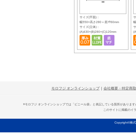
サイズ(平面)：
サ
幅550×高さ280＋底ﾏﾁ60mm
幅
サイズ(立体)：
サ
(A)430×(B)280×(C)120mm
(
モロフジ オンラインショップ
|
会社概要・特定商
※モロフジ オンラインショップでは「ビニール袋」と表記している箇所がありま
このサイトに掲載のイ
Copyright©株式