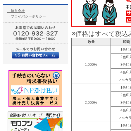
・運営会社
・プライバシーポリシー
※価格はすべて税込
数量
印刷
1色印
2色印
1,000枚
3色印
4色印
フルカ
1色印
2色印
2,000枚
3色印
4色印
フルカ
1色印