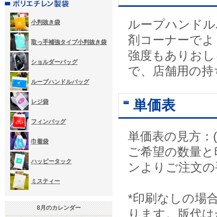
ループハンドル
小判抜き袋
剤コーナーでよ
取っ手補強タイプ小判抜き袋
強度もありおし
ショルダーバッグ
で、店舗用の持
ループハンドルバッグ
単価表
レジ袋
フィンバッグ
単価表の見方：(
巾着袋
ご希望の数量と
ハッピータック
ンよりご注文の
ミスティー
*印刷なしの場
8
月のカレンダー
ります。版代は