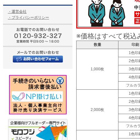
・運営会社
・プライバシーポリシー
※価格はすべて税込
数量
印刷
1色印
2色印
1,000枚
3色印
4色印
フルカ
1色印
2色印
2,000枚
3色印
4色印
フルカ
1色印