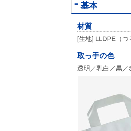
基本
材質
[生地] LLDP
取っ手の色
透明／乳白／黒／