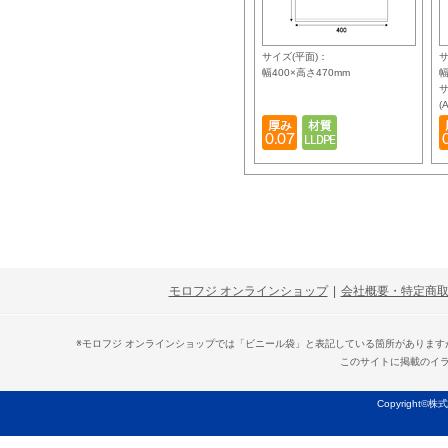
サイズ(平面)：
サ
幅400×高さ470mm
幅
サ
(
モロフジ オンラインショップ
|
会社概要・特定商
※モロフジ オンラインショップでは「ビニール袋」と表記している箇所がありま
このサイトに掲載のイ
Copyright©株式