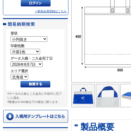
⇒新規会員登録はこちら
形状
印刷色数
データ入稿・ご入金完了日
エリア選択
※データの入稿とご入金共に午前中に完了
した場合。
※数量が4,000枚以下の場合に限ります。
製品概要