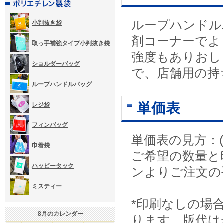
ループハンドル
小判抜き袋
剤コーナーでよ
取っ手補強タイプ小判抜き袋
強度もありおし
ショルダーバッグ
で、店舗用の持
ループハンドルバッグ
単価表
レジ袋
フィンバッグ
単価表の見方：(
巾着袋
ご希望の数量と
ハッピータック
ンよりご注文の
ミスティー
*印刷なしの場
8
月のカレンダー
ります。版代は