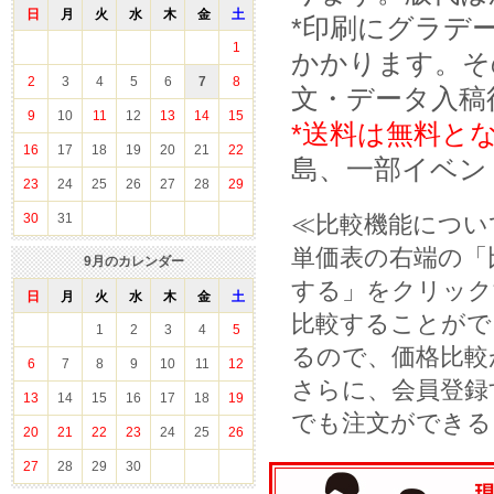
日
月
火
水
木
金
土
*印刷にグラデ
1
かかります。そ
2
3
4
5
6
7
8
文・データ入稿
9
10
11
12
13
14
15
*送料は無料と
16
17
18
19
20
21
22
島、一部イベン
23
24
25
26
27
28
29
30
31
≪比較機能につい
単価表の右端の「
9
月のカレンダー
する」をクリック
日
月
火
水
木
金
土
比較することがで
1
2
3
4
5
るので、価格比較
6
7
8
9
10
11
12
さらに、会員登録
13
14
15
16
17
18
19
でも注文ができる
20
21
22
23
24
25
26
27
28
29
30