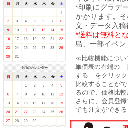
日
月
火
水
木
金
土
*印刷にグラデ
1
かかります。そ
2
3
4
5
6
7
8
文・データ入稿
9
10
11
12
13
14
15
*送料は無料と
16
17
18
19
20
21
22
島、一部イベン
23
24
25
26
27
28
29
30
31
≪比較機能につい
単価表の右端の「
9
月のカレンダー
する」をクリック
日
月
火
水
木
金
土
比較することがで
1
2
3
4
5
るので、価格比較
6
7
8
9
10
11
12
さらに、会員登録
13
14
15
16
17
18
19
でも注文ができる
20
21
22
23
24
25
26
27
28
29
30