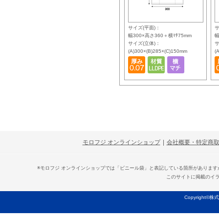
サイズ(平面)：
サ
幅300×高さ360＋横ﾏﾁ75mm
幅
サイズ(立体)：
サ
(A)300×(B)285×(C)150mm
(
モロフジ オンラインショップ
|
会社概要・特定商
※モロフジ オンラインショップでは「ビニール袋」と表記している箇所がありま
このサイトに掲載のイ
Copyright©株式