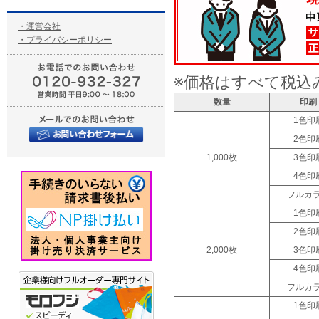
・運営会社
・プライバシーポリシー
※価格はすべて税込
数量
印刷
1色印
2色印
1,000枚
3色印
4色印
フルカ
1色印
2色印
2,000枚
3色印
4色印
フルカ
1色印